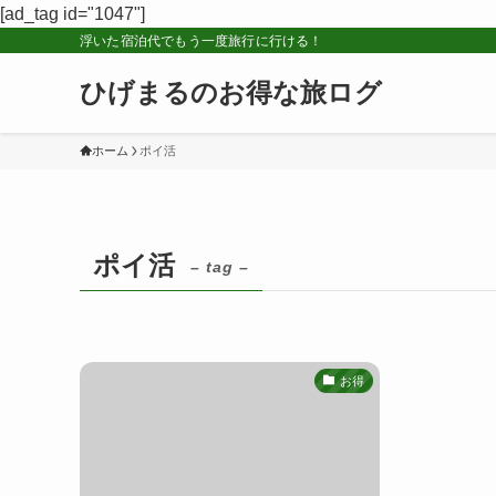
[ad_tag id="1047"]
浮いた宿泊代でもう一度旅行に行ける！
ひげまるのお得な旅ログ
ホーム
ポイ活
ポイ活
– tag –
お得