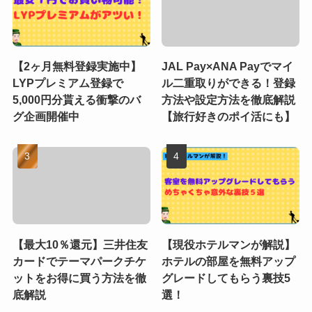
【2ヶ月無料登録実施中】
JAL Pay×ANA Payでマイ
LYPプレミアム登録で
ル二重取りができる！登録
5,000円分貰える衝撃のバ
方法や設定方法を徹底解説
グ企画開催中
【旅行好きのポイ活にも】
【最大10％還元】三井住友
【現役ホテルマンが解説】
カードでテーマパークチケ
ホテルの部屋を無料アップ
ットをお得に買う方法を徹
グレードしてもらう裏技5
底解説
選！