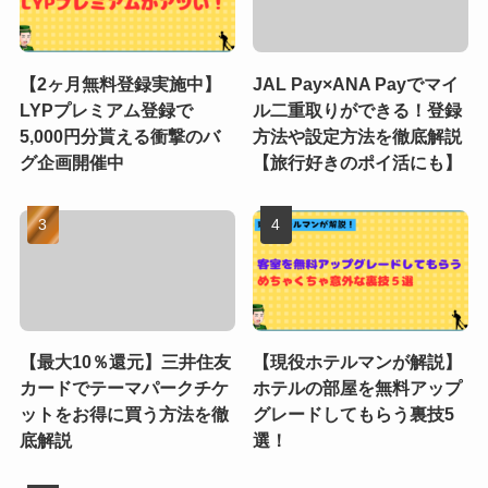
【2ヶ月無料登録実施中】
JAL Pay×ANA Payでマイ
LYPプレミアム登録で
ル二重取りができる！登録
5,000円分貰える衝撃のバ
方法や設定方法を徹底解説
グ企画開催中
【旅行好きのポイ活にも】
【最大10％還元】三井住友
【現役ホテルマンが解説】
カードでテーマパークチケ
ホテルの部屋を無料アップ
ットをお得に買う方法を徹
グレードしてもらう裏技5
底解説
選！