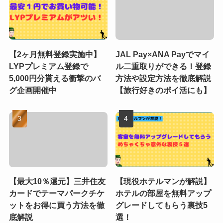
【2ヶ月無料登録実施中】
JAL Pay×ANA Payでマイ
LYPプレミアム登録で
ル二重取りができる！登録
5,000円分貰える衝撃のバ
方法や設定方法を徹底解説
グ企画開催中
【旅行好きのポイ活にも】
【最大10％還元】三井住友
【現役ホテルマンが解説】
カードでテーマパークチケ
ホテルの部屋を無料アップ
ットをお得に買う方法を徹
グレードしてもらう裏技5
底解説
選！